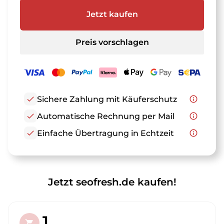
Jetzt kaufen
Preis vorschlagen
check
Sichere Zahlung mit Käuferschutz
info_outline
check
Automatische Rechnung per Mail
info_outline
check
Einfache Übertragung in Echtzeit
info_outline
Jetzt seofresh.de kaufen!
1.
shopping_cart