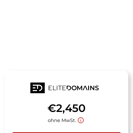
Die Domain
seofresh.de
steht zum Verkauf
€2,450
info_outline
ohne MwSt.